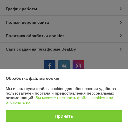
График работы
Полная версия сайта
Политика обработки cookies
Сайт создан на платформе Deal.by
Обработка файлов cookie
Информация для покупателя
Мы используем файлы cookies для обеспечения удобства
пользователей портала и предоставления персональных
Индивидуальный предприниматель:
ИП Борк Д. В.
рекомендаций.
Вы можете настроить файлы cookies или
Гродненская область, Гродненский р-н., д. Некраши 69А
отключить их.
Регистрационный номер ЕГР: 590157742
Принять
УНП: 590157742
Регистрационный орган: Гродненский РИК