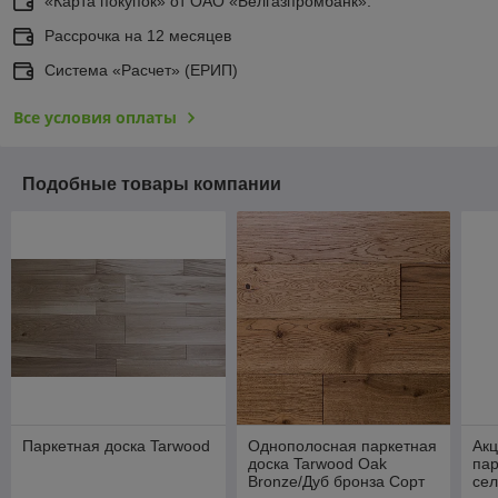
«Карта покупок» от ОАО «Белгазпромбанк».
Рассрочка на 12 месяцев
Система «Расчет» (ЕРИП)
Все условия оплаты
Подобные товары компании
Паркетная доска Tarwood
Однополосная паркетная
Ак
доска Tarwood Oak
пар
Bronze/Дуб бронза Сорт
сел