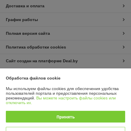
Доставка и оплата
График работы
Полная версия сайта
Политика обработки cookies
Сайт создан на платформе Deal.by
Обработка файлов cookie
Мы используем файлы cookies для обеспечения удобства
пользователей портала и предоставления персональных
рекомендаций.
Вы можете настроить файлы cookies или
Информация для покупателя
отключить их.
Индивидуальный предприниматель:
ИП Борк Д. В.
Гродненская область, Гродненский р-н., д. Некраши 69А
Принять
Регистрационный номер ЕГР: 590157742