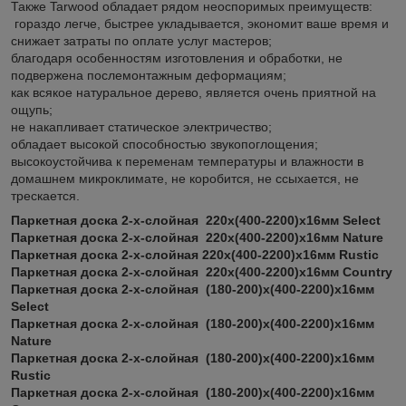
Также Tarwood обладает рядом неоспоримых преимуществ:
гораздо легче, быстрее укладывается, экономит ваше время и
снижает затраты по оплате услуг мастеров;
благодаря особенностям изготовления и обработки, не
подвержена послемонтажным деформациям;
как всякое натуральное дерево, является очень приятной на
ощупь;
не накапливает статическое электричество;
обладает высокой способностью звукопоглощения;
высокоустойчива к переменам температуры и влажности в
домашнем микроклимате, не коробится, не ссыхается, не
трескается.
Паркетная доска 2-х-слойная 220x(400-2200)х16мм Select
Паркетная доска 2-х-слойная 220x(400-2200)х16мм Nature
Паркетная доска 2-х-слойная 220x(400-2200)х16мм Rustic
Паркетная доска 2-х-слойная 220x(400-2200)х16мм Country
Паркетная доска 2-х-слойная (180-200)х(400-2200)x16мм
Select
Паркетная доска 2-х-слойная (180-200)х(400-2200)x16мм
Nature
Паркетная доска 2-х-слойная (180-200)х(400-2200)x16мм
Rustic
Паркетная доска 2-х-слойная (180-200)х(400-2200)x16мм