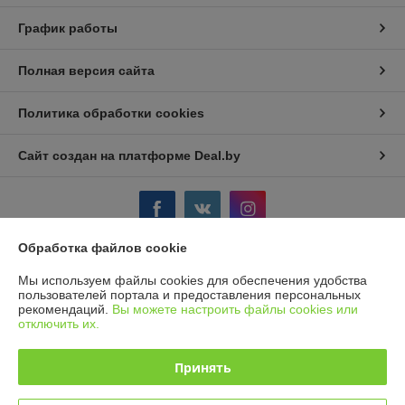
График работы
Полная версия сайта
Политика обработки cookies
Сайт создан на платформе Deal.by
Обработка файлов cookie
Информация для покупателя
Мы используем файлы cookies для обеспечения удобства
пользователей портала и предоставления персональных
Индивидуальный предприниматель:
ИП Борк Д. В.
рекомендаций.
Вы можете настроить файлы cookies или
Гродненская область, Гродненский р-н., д. Некраши 69А
отключить их.
Регистрационный номер ЕГР: 590157742
Принять
УНП: 590157742
Регистрационный орган: Гродненский РИК