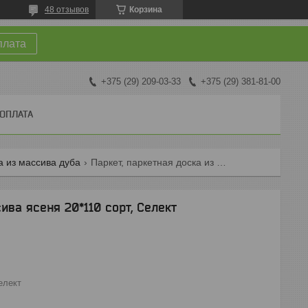
48 отзывов
Корзина
плата
+375 (29) 209-03-33
+375 (29) 381-81-00
 ОПЛАТА
а из массива дуба
Паркет, паркетная доска из массива ясеня 20*110 сорт, селект
ива ясеня 20*110 сорт, Селект
елект