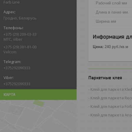
Farb Line
Рабочий слой мм
Длина в пачке мм.
Гродно, Беларусь
Ширина мм
+375 (29) 209-03-33
Информация дл
МТС, Viber
+375 (29) 381-81-00
Цена:
240
руб.
/кв.м
Velcom
+375292090333
Паркетные клея
+375292090333
Клей для паркета Kleib
КАРТА
Клей для паркета Reco
Клей для паркета For
Клей для паркета Anse