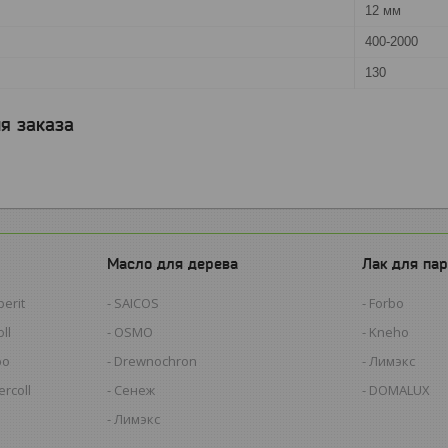
12 мм
400-2000
130
я заказа
Масло для дерева
Лак для пар
erit
SAICOS
Forbo
ll
OSMO
Kneho
bo
Drewnochron
Лимэкс
rcoll
Сенеж
DOMALUX
Лимэкс