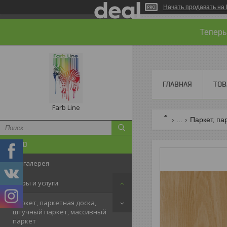
Начать продавать на 
Теперь
ГЛАВНАЯ
ТОВ
Farb Line
...
Паркет, па
Фотогалерея
Товары и услуги
Паркет, паркетная доска,
штучный паркет, массивный
паркет