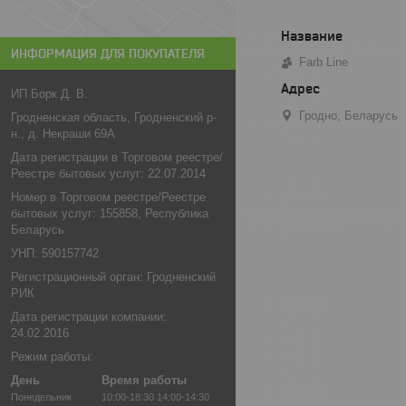
ИНФОРМАЦИЯ ДЛЯ ПОКУПАТЕЛЯ
Farb Line
ИП Борк Д. В.
Гродно, Беларусь
Гродненская область, Гродненский р-
н., д. Некраши 69А
Дата регистрации в Торговом реестре/
Реестре бытовых услуг: 22.07.2014
Номер в Торговом реестре/Реестре
бытовых услуг: 155858, Республика
Беларусь
УНП: 590157742
Регистрационный орган: Гродненский
РИК
Дата регистрации компании:
24.02.2016
Режим работы:
День
Время работы
Понедельник
10:00-18:30
14:00-14:30