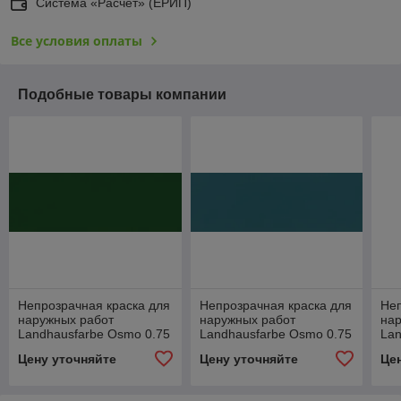
Система «Расчет» (ЕРИП)
Все условия оплаты
Подобные товары компании
Непрозрачная краска для
Непрозрачная краска для
Неп
наружных работ
наружных работ
на
Landhausfarbe Osmo 0.75
Landhausfarbe Osmo 0.75
Lan
л.
л.
л.
Цену уточняйте
Цену уточняйте
Це