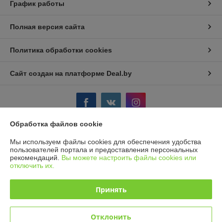
График работы
Полная версия сайта
Политика обработки cookies
Сайт создан на платформе Deal.by
Обработка файлов cookie
Информация для покупателя
Мы используем файлы cookies для обеспечения удобства
пользователей портала и предоставления персональных
Индивидуальный предприниматель:
ИП Борк Д. В.
рекомендаций.
Вы можете настроить файлы cookies или
Гродненская область, Гродненский р-н., д. Некраши 69А
отключить их.
Регистрационный номер ЕГР: 590157742
Принять
УНП: 590157742
Регистрационный орган: Гродненский РИК
Отклонить