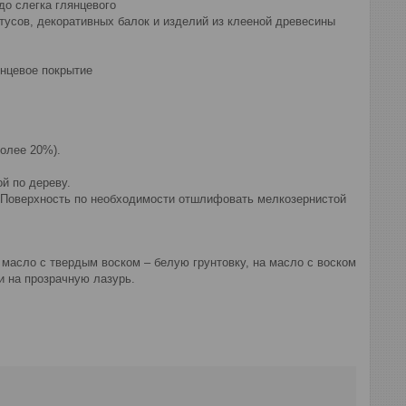
до слегка глянцевого
нтусов, декоративных балок и изделий из клееной древесины
янцевое покрытие
более 20%).
й по дереву.
. Поверхность по необходимости отшлифовать мелкозернистой
масло с твердым воском – белую грунтовку, на масло с воском
 на прозрачную лазурь.