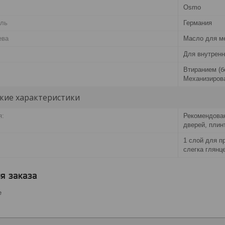
Osmo
ель
Германия
ева
Масло для м
Для внутренн
Втиранием (б
Механизиров
кие характеристики
я:
Рекомендован
дверей, плин
1 слой для п
слегка глянц
я заказа
е