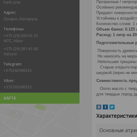
Прозрачные / непрозр
Farb Line
Особенно рекомендова
Придают поверхности
Устойчивы к воздейс
Гродно, Беларусь
Количество слоев: 1 
Объем банки: 0.125 л,
Расход: 1 литр на 20
+375 (29) 209-03-33
МТС, Viber
Подготовительные 
+375 (29) 381-81-00
Поверхность древеси
Velcom
Не наносить на мерз
Небольшие трещины и
Старые открыто-пори
+375292090333
шкуркой (зерно не ме
Совместимость про
+375292090333
Osmo масло с тверды
для твердых пород д
КАРТА
Характеристик
Основные атри