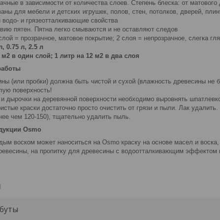
ачные в зависимости от количества слоев. Степень блеска: от матового 
ны для мебели и детских игрушек, полов, стен, потолков, дверей, пли
 водо- и грязеотталкивающие свойства
твию пятен. Пятна легко смываются и не оставляют следов
слой = прозрачное, матовое покрытие; 2 слоя = непрозрачное, слегка гл
 0.75 л, 2.5 л
 м2 в один слой; 1 литр на 12 м2 в два слоя
работы
ны (или пробки) должна быть чистой и сухой (влажность древесины не 
лую поверхность!
 дырочки на деревянной поверхности необходимо выровнять шпатлевко
стые краски достаточно просто очистить от грязи и пыли. Лак удалить
нее чем 120-150), тщательно удалить пыль.
дукции Osmo
м воском может наноситься на Osmo краску на основе масел и воска, 
ревесины, на пропитку для древесины с водоотталкивающим эффектом и
и
буты