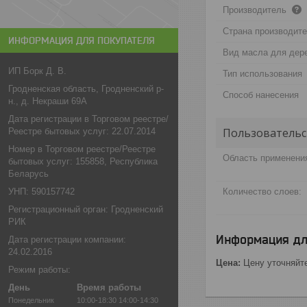
Производитель
Страна производит
ИНФОРМАЦИЯ ДЛЯ ПОКУПАТЕЛЯ
Вид масла для дер
ИП Борк Д. В.
Тип использования
Гродненская область, Гродненский р-
Способ нанесения
н., д. Некраши 69А
Дата регистрации в Торговом реестре/
Пользовательс
Реестре бытовых услуг: 22.07.2014
Номер в Торговом реестре/Реестре
Область применени
бытовых услуг: 155858, Республика
Беларусь
Количество слоев:
УНП: 590157742
Регистрационный орган: Гродненский
РИК
Информация дл
Дата регистрации компании:
24.02.2016
Цена:
Цену уточняйт
Режим работы:
День
Время работы
Понедельник
10:00-18:30
14:00-14:30