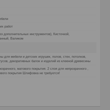
ебели
их работ
ез дополнительных инструментов), Кисточкой,
анный, Валиком
ы для мебели и детских игрушек, полов, стен, потолков,
тусов, декоративных балок и изделий из клееной древесины
розрачного, матового покрытия. 2 слоя для непрозрачного ,
евого покрытия Шлифовка не требуется!