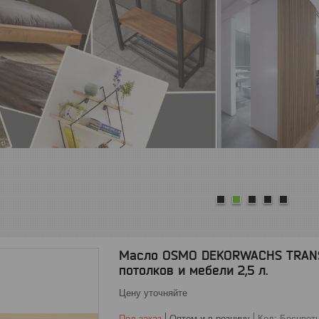
1
2
3
4
5
Масло OSMO DEKORWACHS TRANSP
потолков и мебели 2,5 л.
Цену уточняйте
Под заказ
Оптом и в розницу
Код:
Бесцветн