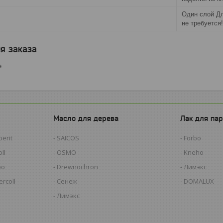
Один слой Дл
не требуется!
я заказа
е
Масло для дерева
Лак для пар
erit
SAICOS
Forbo
ll
OSMO
Kneho
bo
Drewnochron
Лимэкс
rcoll
Сенеж
DOMALUX
Лимэкс