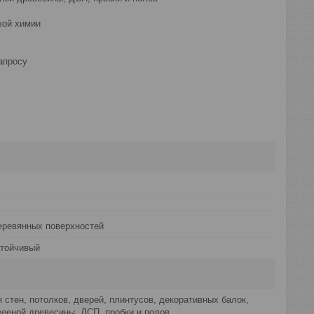
вой химии
апросу
еревянных поверхностей
стойчивый
 стен, потолков, дверей, плинтусов, декоративных балок,
лееной древесины, ДСП, пробки и полов.