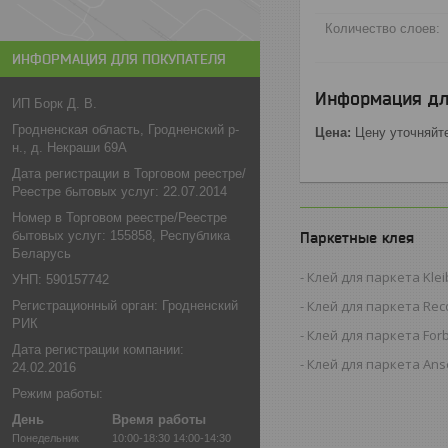
Количество слоев:
ИНФОРМАЦИЯ ДЛЯ ПОКУПАТЕЛЯ
Информация дл
ИП Борк Д. В.
Гродненская область, Гродненский р-
Цена:
Цену уточняйт
н., д. Некраши 69А
Дата регистрации в Торговом реестре/
Реестре бытовых услуг: 22.07.2014
Номер в Торговом реестре/Реестре
бытовых услуг: 155858, Республика
Паркетные клея
Беларусь
Клей для паркета Kleib
УНП: 590157742
Клей для паркета Reco
Регистрационный орган: Гродненский
РИК
Клей для паркета For
Дата регистрации компании:
Клей для паркета Anse
24.02.2016
Режим работы:
День
Время работы
Понедельник
10:00-18:30
14:00-14:30