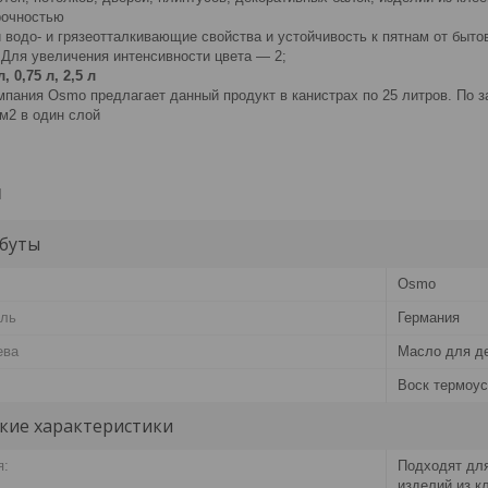
рочностью
 водо- и грязеотталкивающие свойства и устойчивость к пятнам от быто
 Для увеличения интенсивности цвета — 2;
 0,75 л, 2,5 л
мпания Osmo предлагает данный продукт в канистрах по 25 литров. По з
 м2 в один слой
и
буты
Osmo
ель
Германия
ева
Масло для д
Воск термоу
кие характеристики
я:
Подходят для
изделий из к