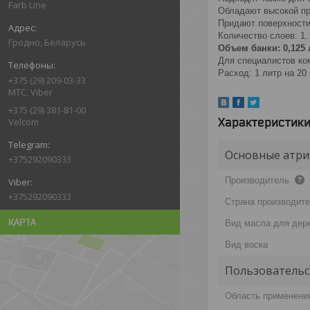
Farb Line
Обладают высокой п
Придают поверхности
Количество слоев: 1.
Гродно, Беларусь
Объем банки: 0,125 л,
Для специалистов ко
Расход: 1 литр на 20
+375 (29) 209-03-33
МТС, Viber
+375 (29) 381-81-00
Характеристик
Velcom
Основные атри
+375292090333
Производитель
+375292090333
Страна производит
КАРТА
Вид масла для дер
Вид воска
Пользовательс
Область применени