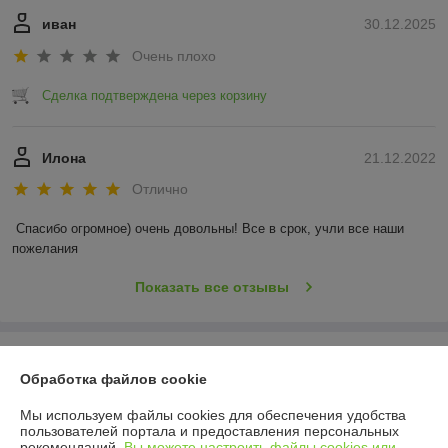
иван
30.12.2025
Очень плохо
Сделка подтверждена через корзину
Илона
21.12.2022
Отлично
Спасибо огромное) очень довольны! Все в срок, учли все наши 
пожелания
Показать все отзывы
О нас
Обработка файлов cookie
Контакты
Мы используем файлы cookies для обеспечения удобства
пользователей портала и предоставления персональных
рекомендаций.
Вы можете настроить файлы cookies или