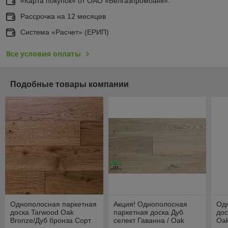
«Карта покупок» от ОАО «Белгазпромбанк».
Рассрочка на 12 месяцев
Система «Расчет» (ЕРИП)
Все условия оплаты
Подобные товары компании
Однополосная паркетная
Акция! Однополосная
Од
доска Tarwood Oak
паркетная доска Дуб
дос
Bronze/Дуб бронза Сорт
селект Гаванна / Oak
Oak