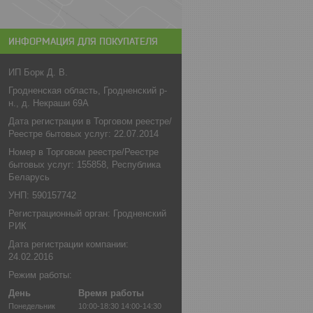
ИНФОРМАЦИЯ ДЛЯ ПОКУПАТЕЛЯ
ИП Борк Д. В.
Гродненская область, Гродненский р-
н., д. Некраши 69А
Дата регистрации в Торговом реестре/
Реестре бытовых услуг: 22.07.2014
Номер в Торговом реестре/Реестре
бытовых услуг: 155858, Республика
Беларусь
УНП: 590157742
Регистрационный орган: Гродненский
РИК
Дата регистрации компании:
24.02.2016
Режим работы:
День
Время работы
Понедельник
10:00-18:30
14:00-14:30