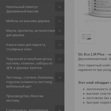
Напольный плинтус
Деревянный массив
Мебель из массива дерева
Масла, пропитки, антисептики
для дерева
Клеи и лаки для паркета,
столярные клеи
Slc Eco L34 Plus
– э
Террасная и палубная доска,
Двухкомпонентный, б
настилы, планкен, заборы из
Этот паркетный клей
ДПК и Дерева. Крепеж.
надежности при укла
Лестницы, ступени, балясины,
поручни (элементы лестниц),
Этот клей обладает
мебельный щит
экологичность (
высокая эластич
Производство, Монтаж
изготовлен без
лестниц
быстрая скорос
Столешницы, деревянные