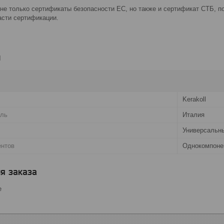
не только сертификаты безопасности ЕС, но также и сертификат СТБ, 
асти сертификации.
и
Kerakoll
ель
Италия
Универсальн
ентов
Однокомпоне
я заказа
е