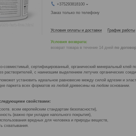
+375293818100
Заказ только по телефону
Условия оплаты и доставки
График работы
возврат товара в течение 14 дней
по догово
ко-совместимый, сертифицированный, органический минеральный клей по
ез растворителей, с наинизшим выделением летучих органических соед
 поможет установить идеальное равновесие между силой адгезии и элас
дке паркета всех форматов из любой древесины на любом основании.
 следующими свойствами:
соотв. всем европейским стандартам безопасности),
ность (важно при укладке напольного покрытия),
 использования вредных для человека и природы веществ,
ть схватывания.