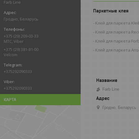
Farb Line
Паркетные клея
Гродно, Беларусь
Клей для паркета Kleib
Клей для паркета Reco
+375 (29) 209-03-33
Клей для паркета For
МТС, Viber
+375 (29) 381-81-00
Клей для паркета Anse
Velcom
+375292090333
+375292090333
Farb Line
КАРТА
Гродно, Беларусь