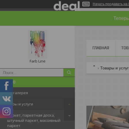
Начать продавать на 
Теперь
ГЛАВНАЯ
ТОВ
Farb Line
Товары и услу
Фотогалерея
Товары и услуги
Паркет, паркетная доска,
штучный паркет, массивный
паркет