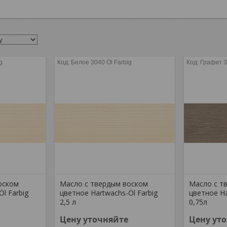
g
Белое 3040 Öl Farbig
Графит 3
оском
Масло с твердым воском
Масло с т
l Farbig
цветное Hartwachs-Öl Farbig
цветное Ha
2,5 л
0,75л
Цену уточняйте
Цену ут