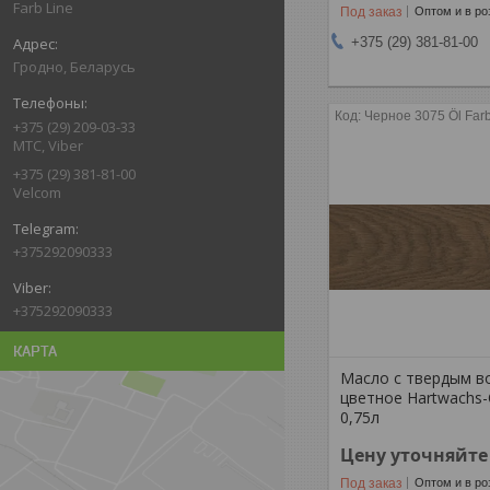
Farb Line
Под заказ
Оптом и в ро
+375 (29) 381-81-00
Гродно, Беларусь
Черное 3075 Öl Far
+375 (29) 209-03-33
МТС, Viber
+375 (29) 381-81-00
Velcom
+375292090333
+375292090333
КАРТА
Масло с твердым в
цветное Hartwachs-Ö
0,75л
Цену уточняйте
Под заказ
Оптом и в ро