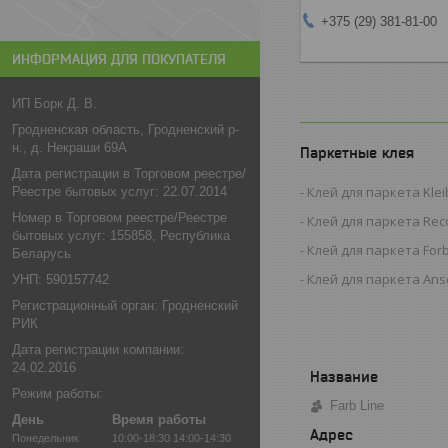
+375 (29) 381-81-00
ИНФОРМАЦИЯ ДЛЯ ПОКУПАТЕЛЯ
ИП Борк Д. В.
Гродненская область, Гродненский р-
н., д. Некраши 69А
Паркетные клея
Дата регистрации в Торговом реестре/
Клей для паркета Kleib
Реестре бытовых услуг: 22.07.2014
Номер в Торговом реестре/Реестре
Клей для паркета Reco
бытовых услуг: 155858, Республика
Клей для паркета For
Беларусь
Клей для паркета Anse
УНП: 590157742
Регистрационный орган: Гродненский
РИК
Дата регистрации компании:
24.02.2016
Режим работы:
Farb Line
День
Время работы
Понедельник
10:00-18:30
14:00-14:30