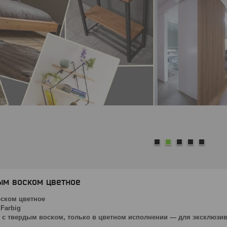
1
2
3
4
5
ым воском цветное
оском цветное
 Farbig
 с твердым воском, только в цветном исполнении — для эксклюзи