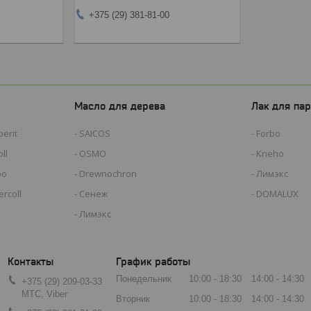
+375 (29) 381-81-00
Масло для дерева
Лак для пар
erit
SAICOS
Forbo
ll
OSMO
Kneho
bo
Drewnochron
Лимэкс
rcoll
Сенеж
DOMALUX
Лимэкс
График работы
Понедельник
10:00
18:30
14:00
14:30
+375 (29) 209-03-33
МТС, Viber
Вторник
10:00
18:30
14:00
14:30