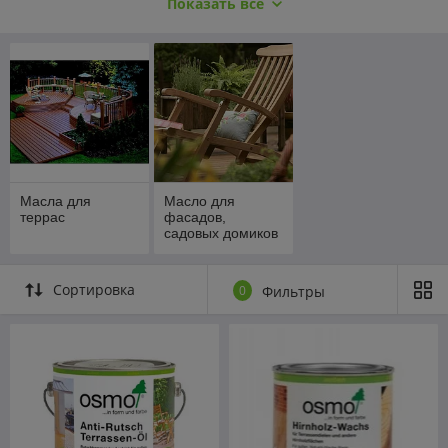
Показать всё
Процедура обработки невероятно проста: наносим масло
OSMO на старый слой и получаем обновленное дерево,
пропитанное натуральным средством, которое надолго
защитит его от разрушающего воздействия климата. Кроме
того, использование масел OSMO для защиты деревянных
домов позволяет значительно сэкономить время и деньги. На
данный момент в России есть деревянные дома, покрытые
маслами OSMO, которые не требуют обновления на
протяжении уже 12 лет.
Масла для
Масло для
террас
фасадов,
садовых домиков
и мебели
Сортировка
0
Фильтры