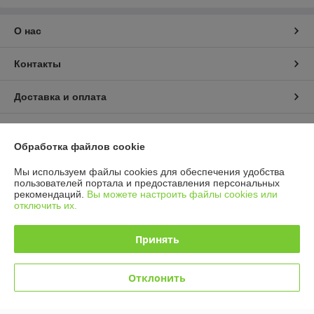
О нас
Контакты
Доставка и оплата
График работы
Обработка файлов cookie
Полная версия сайта
Мы используем файлы cookies для обеспечения удобства
пользователей портала и предоставления персональных
рекомендаций.
Вы можете настроить файлы cookies или
Политика обработки cookies
отключить их.
Сайт создан на платформе Deal.by
Принять
Отклонить